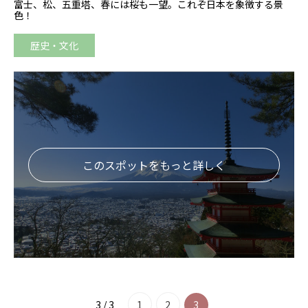
富士、松、五重塔、春には桜も一望。これぞ日本を象徴する景
色！
歴史・文化
このスポットをもっと詳しく
3 / 3
1
2
3