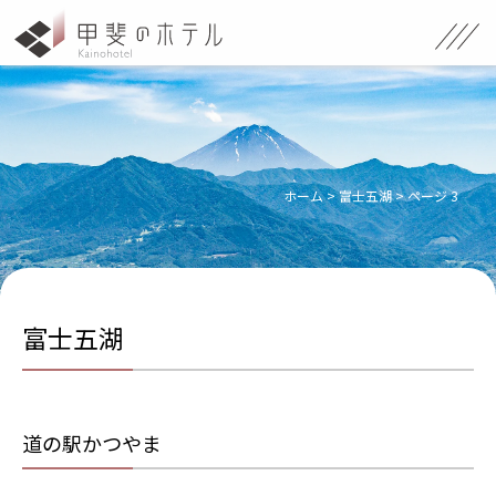
ホーム
>
富士五湖
>
ページ 3
富士五湖
道の駅かつやま