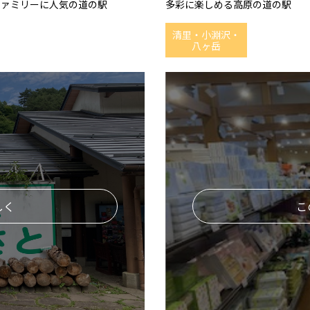
ファミリーに人気の道の駅
多彩に楽しめる高原の道の駅
清里・小淵沢・
八ヶ岳
しく
こ