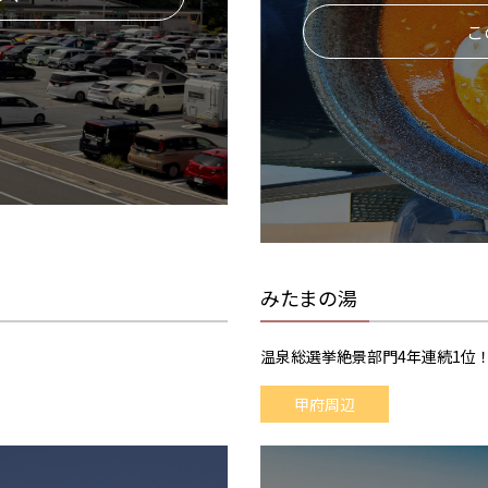
こ
みたまの湯
温泉総選挙絶景部門4年連続1位
甲府周辺