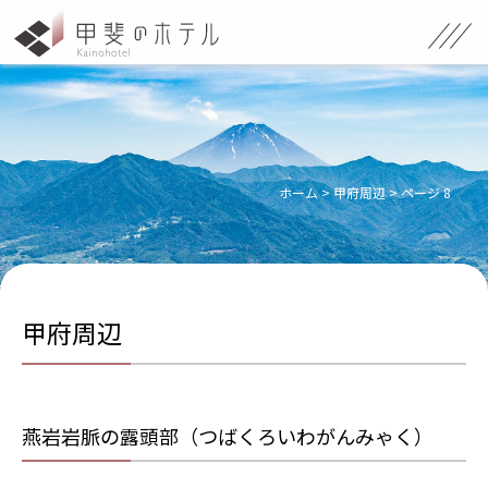
ホーム
>
甲府周辺
>
ページ 8
甲府周辺
燕岩岩脈の露頭部（つばくろいわがんみゃく）