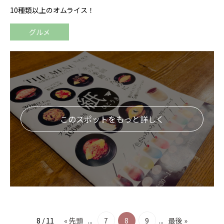
10種類以上のオムライス！
グルメ
このスポットをもっと詳しく
8 / 11
« 先頭
...
7
8
9
...
最後 »