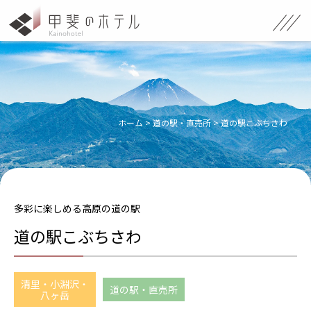
ホーム
>
道の駅・直売所
>
道の駅こぶちさわ
多彩に楽しめる高原の道の駅
道の駅こぶちさわ
清里・小淵沢・
道の駅・直売所
八ヶ岳