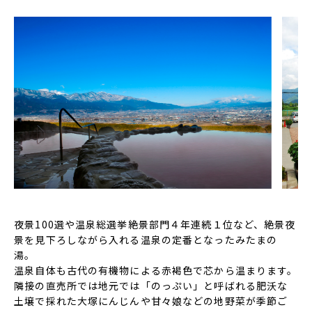
夜景100選や温泉総選挙絶景部門４年連続１位など、絶景夜
景を見下ろしながら入れる温泉の定番となったみたまの
湯。
温泉自体も古代の有機物による赤褐色で芯から温まります。
隣接の直売所では地元では「のっぷい」と呼ばれる肥沃な
土壌で採れた大塚にんじんや甘々娘などの地野菜が季節ご