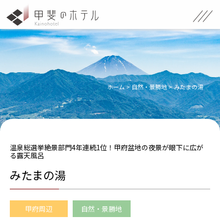
ホーム
>
自然・景勝地
>
みたまの湯
温泉総選挙絶景部門4年連続1位！甲府盆地の夜景が眼下に広が
る露天風呂
みたまの湯
甲府周辺
自然・景勝地